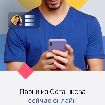
Парни из Осташкова
сейчас онлайн