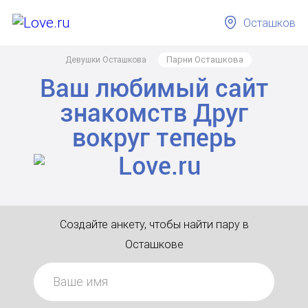
Осташков
Парни Осташкова
Девушки Осташкова
Ваш любимый сайт
знакомств
Друг
вокруг
теперь
Создайте анкету, чтобы найти пару в
Осташкове