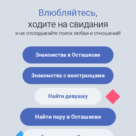
Влюбляйтесь,
ходите на свидания
и не откладывайте поиск любви и отношений!
Знакомства в Осташкове
Знакомства с иностранцами
Найти девушку
Найти пару в Осташкове