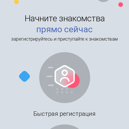
Начните знакомства
прямо сейчас
зарегистрируйтесь и приступайте к знакомствам
Быстрая регистрация