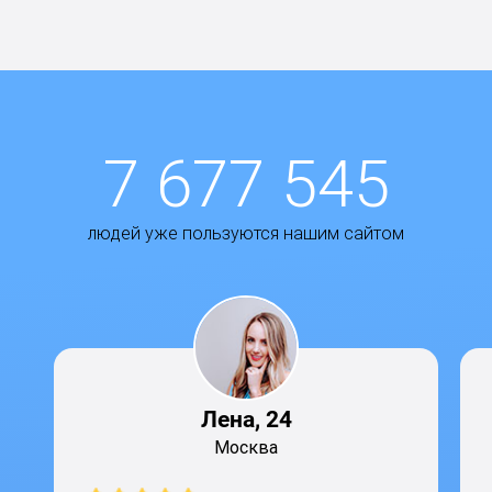
7 677 545
людей уже пользуются нашим сайтом
Лена, 24
Москва