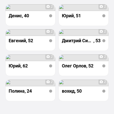
2
2
Денис
, 40
Юрий
, 51
2
2
Евгений
, 52
Дмитрий Сизов
, 53
2
2
Юрий
, 62
Олег Орлов
, 52
2
2
Полина
, 24
вохид
, 50