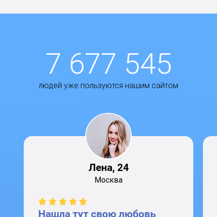
7 677 545
людей уже пользуются нашим сайтом
Лена, 24
Москва
Нашла тут свою любовь