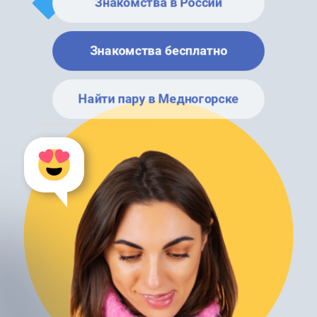
Знакомства в России
Знакомства бесплатно
Найти пару в Медногорске