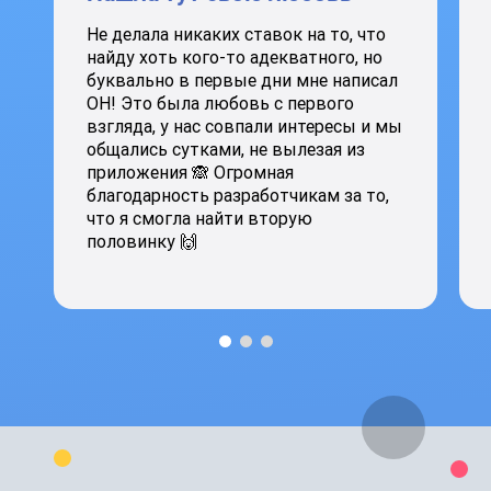
Не делала никаких ставок на то, что
найду хоть кого-то адекватного, но
буквально в первые дни мне написал
ОН! Это была любовь с первого
взгляда, у нас совпали интересы и мы
общались сутками, не вылезая из
приложения 🙈 Огромная
благодарность разработчикам за то,
что я смогла найти вторую
половинку 🙌