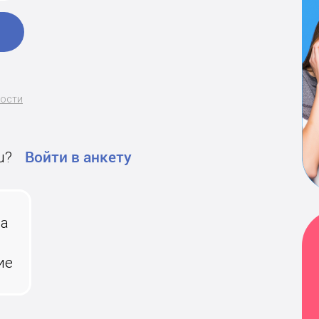
ности
u?
Войти в анкету
на
ие