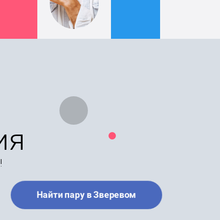
ия
!
Найти пару в Зверевом