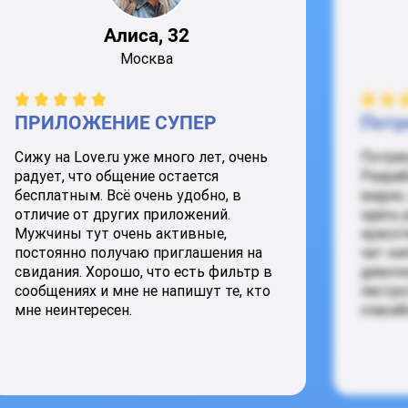
Алиса, 32
Москва
ПРИЛОЖЕНИЕ СУПЕР
Потр
Сижу на Love.ru уже много лет, очень
Потря
радует, что общение остается
Разраб
бесплатным. Всё очень удобно, в
видно,
отличие от других приложений.
здесь 
Мужчины тут очень активные,
красот
постоянно получаю приглашения на
чат ки
свидания. Хорошо, что есть фильтр в
девочк
сообщениях и мне не напишут те, кто
пестро
мне неинтересен.
спасиб