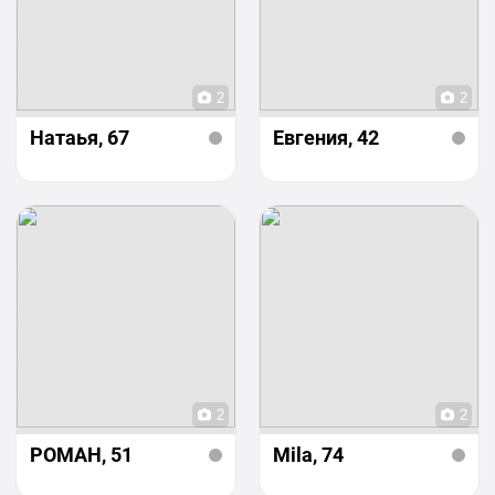
2
2
Натаья
, 67
Евгения
, 42
2
2
РОМАН
, 51
Mila
, 74