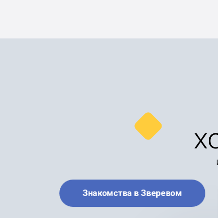
х
Знакомства в Зверевом