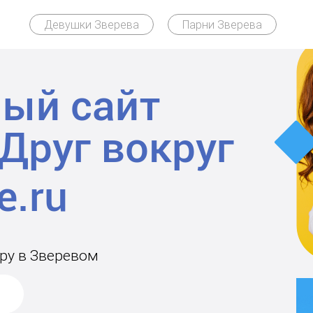
Девушки Зверева
Парни Зверева
ый сайт
Друг вокруг
ару в Зверевом