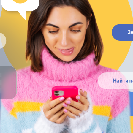
З
Найти п