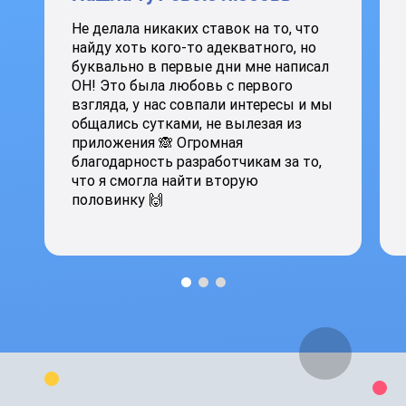
Не делала никаких ставок на то, что
найду хоть кого-то адекватного, но
буквально в первые дни мне написал
ОН! Это была любовь с первого
взгляда, у нас совпали интересы и мы
общались сутками, не вылезая из
приложения 🙈 Огромная
благодарность разработчикам за то,
что я смогла найти вторую
половинку 🙌