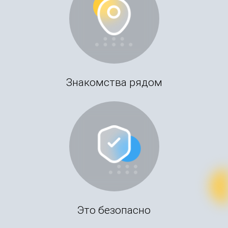
Знакомства рядом
Это безопасно