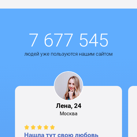
7 677 545
людей уже пользуются нашим сайтом
Лена, 24
Москва
Нашла тут свою любовь