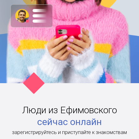
Люди из Ефимовского
сейчас онлайн
зарегистрируйтесь и приступайте к знакомствам