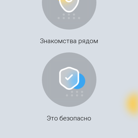
Знакомства рядом
Это безопасно